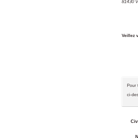
814
Veillez
Pour 
ci-de
Civi