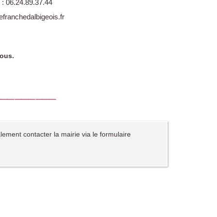
: 06.24.89.37.44
efranchedalbigeois.fr
vous.
⸻⸻⸻
ent contacter la mairie via le formulaire