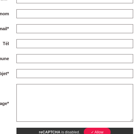
énom
mail*
Tél
une
bjet*
age*
reCAPTCHA
is disabled.
✓ Allow