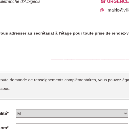
30 Villefranche d'Albigeois
☎
URGENCE
@
: mairie@vill
 vous adresser au secrétariat à l'étage pour toute prise de rendez-
⸻⸻⸻⸻⸻⸻
toute demande de renseignements complémentaires, vous pouvez égalem
ssous.
lité*
Nom*