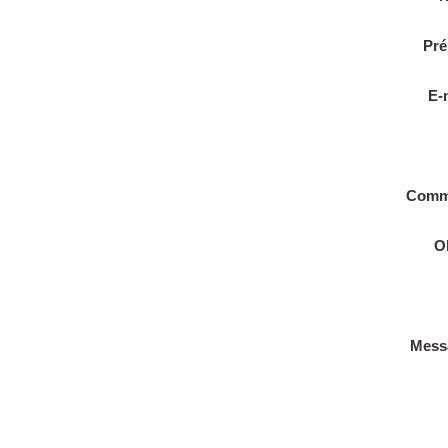
Pr
E-
Comm
O
Mess