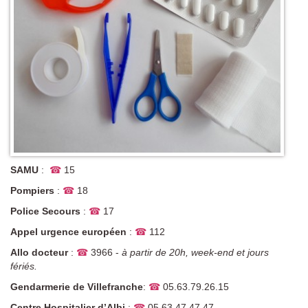
SAMU
:
☎
15
Pompiers
:
☎
18
Police Secours
:
☎
17
Appel urgence européen
:
☎
112
Allo docteur
:
☎
3966 -
à partir de 20h, week-end et jours
fériés.
Gendarmerie de Villefranche
:
☎
05.63.79.26.15
Centre Hospitalier d’Albi
:
☎
05.63.47.47.47